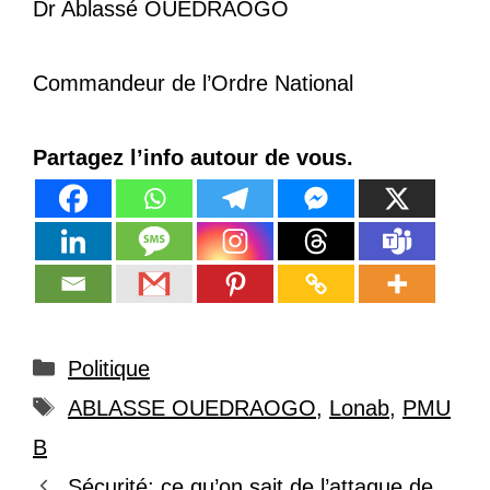
Dr Ablassé OUEDRAOGO
Commandeur de l’Ordre National
Partagez l’info autour de vous.
Catégories
Politique
Étiquettes
ABLASSE OUEDRAOGO
,
Lonab
,
PMU
B
Sécurité: ce qu’on sait de l’attaque de