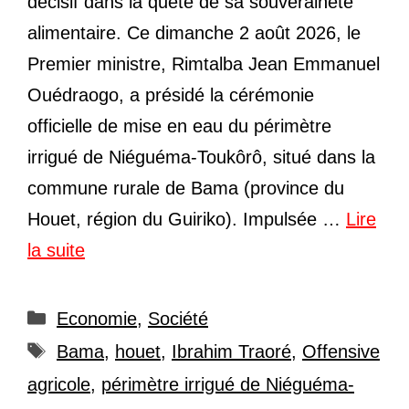
décisif dans la quête de sa souveraineté
alimentaire. Ce dimanche 2 août 2026, le
Premier ministre, Rimtalba Jean Emmanuel
Ouédraogo, a présidé la cérémonie
officielle de mise en eau du périmètre
irrigué de Niéguéma-Toukôrô, situé dans la
commune rurale de Bama (province du
Houet, région du Guiriko). Impulsée …
Lire
la suite
Catégories
Economie
,
Société
Étiquettes
Bama
,
houet
,
Ibrahim Traoré
,
Offensive
agricole
,
périmètre irrigué de Niéguéma-