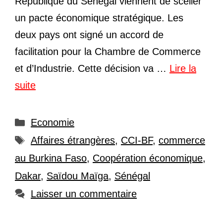
République du Sénégal viennent de sceller
un pacte économique stratégique. Les
deux pays ont signé un accord de
facilitation pour la Chambre de Commerce
et d’Industrie. Cette décision va …
Lire la
suite
Catégories
Economie
Étiquettes
Affaires étrangères
,
CCI-BF
,
commerce
au Burkina Faso
,
Coopération économique
,
Dakar
,
Saïdou Maïga
,
Sénégal
Laisser un commentaire