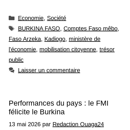
Catégories
Economie
,
Société
Étiquettes
BURKINA FASO
,
Comptes Faso mêbo
,
Faso Arzeka
,
Kadiogo
,
ministère de
l'économie
,
mobilisation citoyenne
,
trésor
public
Laisser un commentaire
Performances du pays : le FMI
félicite le Burkina
13 mai 2026
par
Redaction Ouaga24