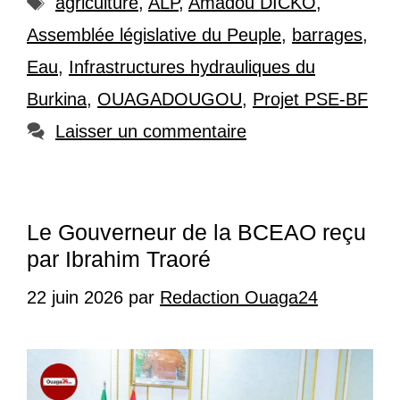
agriculture
,
ALP
,
Amadou DICKO
,
Assemblée législative du Peuple
,
barrages
,
Eau
,
Infrastructures hydrauliques du
Burkina
,
OUAGADOUGOU
,
Projet PSE-BF
Laisser un commentaire
Le Gouverneur de la BCEAO reçu
par Ibrahim Traoré
22 juin 2026
par
Redaction Ouaga24