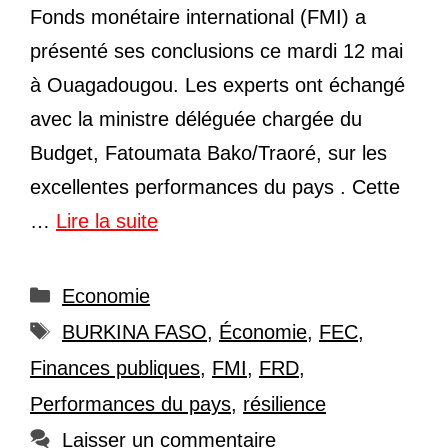
Fonds monétaire international (FMI) a
présenté ses conclusions ce mardi 12 mai
à Ouagadougou. Les experts ont échangé
avec la ministre déléguée chargée du
Budget, Fatoumata Bako/Traoré, sur les
excellentes performances du pays . Cette
…
Lire la suite
Catégories
Economie
Étiquettes
BURKINA FASO
,
Économie
,
FEC
,
Finances publiques
,
FMI
,
FRD
,
Performances du pays
,
résilience
Laisser un commentaire