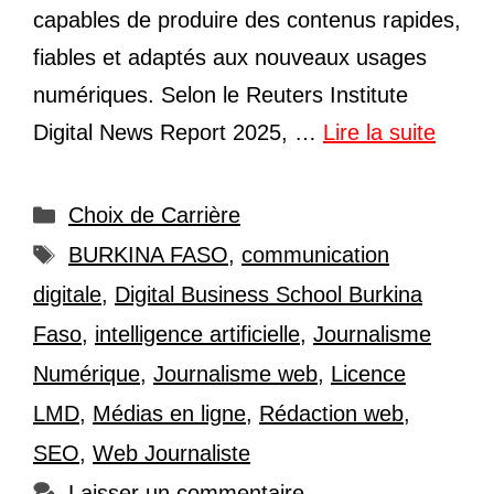
capables de produire des contenus rapides,
fiables et adaptés aux nouveaux usages
numériques. Selon le Reuters Institute
Digital News Report 2025, …
Lire la suite
Catégories
Choix de Carrière
Étiquettes
BURKINA FASO
,
communication
digitale
,
Digital Business School Burkina
Faso
,
intelligence artificielle
,
Journalisme
Numérique
,
Journalisme web
,
Licence
LMD
,
Médias en ligne
,
Rédaction web
,
SEO
,
Web Journaliste
Laisser un commentaire