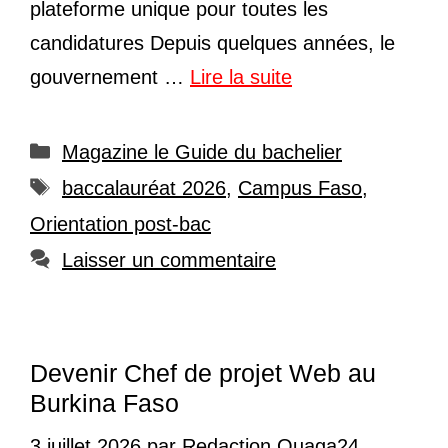
plateforme unique pour toutes les
candidatures Depuis quelques années, le
gouvernement …
Lire la suite
Catégories
Magazine le Guide du bachelier
Étiquettes
baccalauréat 2026
,
Campus Faso
,
Orientation post-bac
Laisser un commentaire
Devenir Chef de projet Web au
Burkina Faso
3 juillet 2026
par
Redaction Ouaga24