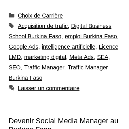
Catégories
Choix de Carrière
Étiquettes
Acquisition de trafic
,
Digital Business
School Burkina Faso
,
emploi Burkina Faso
,
Google Ads
,
intelligence artificielle
,
Licence
LMD
,
marketing digital
,
Meta Ads
,
SEA
,
SEO
,
Traffic Manager
,
Traffic Manager
Burkina Faso
Laisser un commentaire
Devenir Social Media Manager au