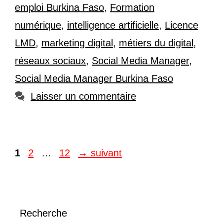
emploi Burkina Faso
,
Formation
numérique
,
intelligence artificielle
,
Licence
LMD
,
marketing digital
,
métiers du digital
,
réseaux sociaux
,
Social Media Manager
,
Social Media Manager Burkina Faso
Laisser un commentaire
Page
Page
Page
1
2
…
12
→
suivant
Recherche