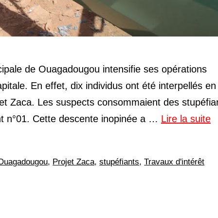
cipale de Ouagadougou intensifie ses opérations
itale. En effet, dix individus ont été interpellés en
rojet Zaca. Les suspects consommaient des stupéfia
nt n°01. Cette descente inopinée a …
Lire la suite
 Ouagadougou
,
Projet Zaca
,
stupéfiants
,
Travaux d'intérêt