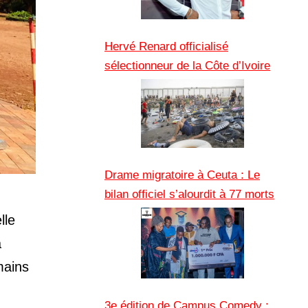
Hervé Renard officialisé
sélectionneur de la Côte d’Ivoire
Drame migratoire à Ceuta : Le
bilan officiel s’alourdit à 77 morts
lle
a
mains
3e édition de Campus Comedy :