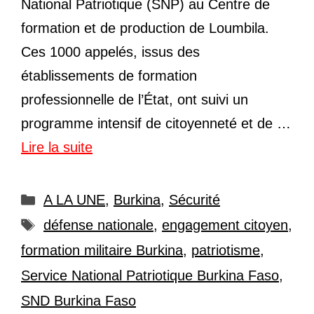
National Patriotique (SNP) au Centre de
formation et de production de Loumbila.
Ces 1000 appelés, issus des
établissements de formation
professionnelle de l’État, ont suivi un
programme intensif de citoyenneté et de …
Lire la suite
Catégories
A LA UNE
,
Burkina
,
Sécurité
Étiquettes
défense nationale
,
engagement citoyen
,
formation militaire Burkina
,
patriotisme
,
Service National Patriotique Burkina Faso
,
SND Burkina Faso