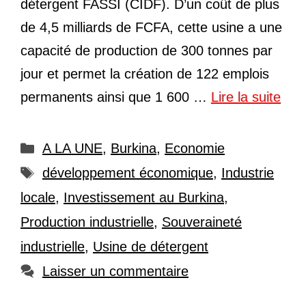
détergent FASSI (CIDF). D’un coût de plus
de 4,5 milliards de FCFA, cette usine a une
capacité de production de 300 tonnes par
jour et permet la création de 122 emplois
permanents ainsi que 1 600 …
Lire la suite
Catégories
A LA UNE
,
Burkina
,
Economie
Étiquettes
développement économique
,
Industrie
locale
,
Investissement au Burkina
,
Production industrielle
,
Souveraineté
industrielle
,
Usine de détergent
Laisser un commentaire