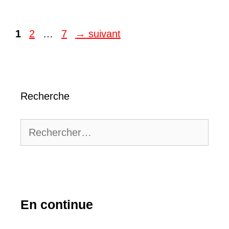
Page
Page
Page
1
2
…
7
→
suivant
Recherche
Rechercher :
En continue