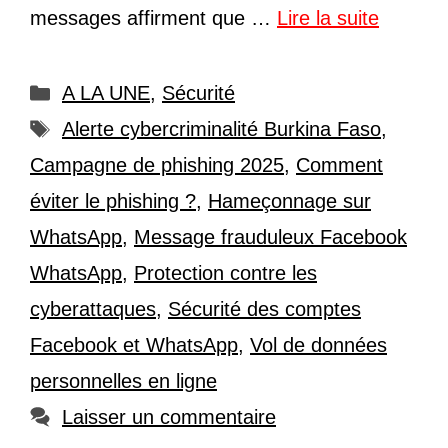
messages affirment que …
Lire la suite
Catégories
A LA UNE
,
Sécurité
Étiquettes
Alerte cybercriminalité Burkina Faso
,
Campagne de phishing 2025
,
Comment
éviter le phishing ?
,
Hameçonnage sur
WhatsApp
,
Message frauduleux Facebook
WhatsApp
,
Protection contre les
cyberattaques
,
Sécurité des comptes
Facebook et WhatsApp
,
Vol de données
personnelles en ligne
Laisser un commentaire