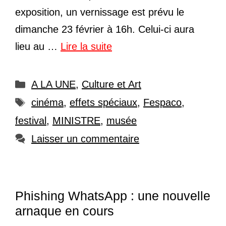
exposition, un vernissage est prévu le
dimanche 23 février à 16h. Celui-ci aura
lieu au …
Lire la suite
Catégories
A LA UNE
,
Culture et Art
Étiquettes
cinéma
,
effets spéciaux
,
Fespaco
,
festival
,
MINISTRE
,
musée
Laisser un commentaire
Phishing WhatsApp : une nouvelle
arnaque en cours