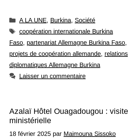
Catégories
A LA UNE
,
Burkina
,
Société
Étiquettes
coopération internationale Burkina
Faso
,
partenariat Allemagne Burkina Faso
,
projets de coopération allemande
,
relations
diplomatiques Allemagne Burkina
Laisser un commentaire
Azalaï Hôtel Ouagadougou : visite
ministérielle
18 février 2025
par
Maimouna Sissoko