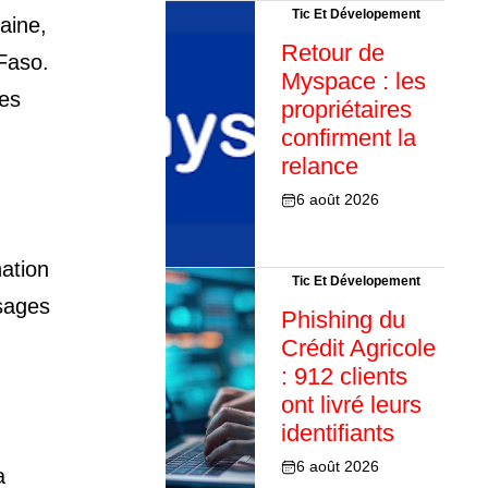
Tic Et Dévelopement
aine,
Retour de
Faso.
Myspace : les
des
propriétaires
confirment la
relance
6 août 2026
nation
Tic Et Dévelopement
ssages
Phishing du
Crédit Agricole
: 912 clients
ont livré leurs
identifiants
6 août 2026
a