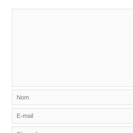
Commentaire
Nom
E-
mail
Site