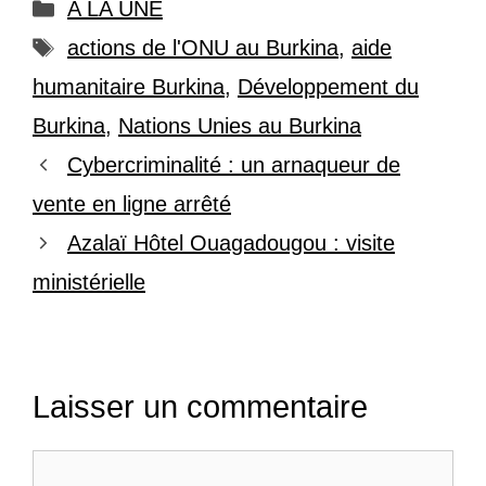
Catégories
A LA UNE
Étiquettes
actions de l'ONU au Burkina
,
aide
humanitaire Burkina
,
Développement du
Burkina
,
Nations Unies au Burkina
Cybercriminalité : un arnaqueur de
vente en ligne arrêté
Azalaï Hôtel Ouagadougou : visite
ministérielle
Laisser un commentaire
Commentaire