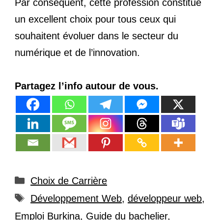
Par conséquent, cette profession constitue
un excellent choix pour tous ceux qui
souhaitent évoluer dans le secteur du
numérique et de l’innovation.
Partagez l’info autour de vous.
Catégories
Choix de Carrière
Étiquettes
Développement Web
,
développeur web
,
Emploi Burkina
,
Guide du bachelier
,