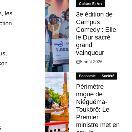
Culture Et Art
, les
3e édition de
Campus
ction
Comedy : Elie
le Dur sacré
grand
vainqueur
us,
5 août 2026
son
Economie
Société
Périmètre
irrigué de
Niéguéma-
Toukôrô: Le
Premier
ministre met en
s