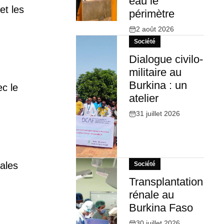
eau le
et les
périmètre
2 août 2026
Société
Dialogue civilo-
militaire au
Burkina : un
ec le
atelier
31 juillet 2026
gales
Société
Transplantation
rénale au
Burkina Faso
30 juillet 2026