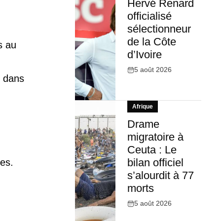
Hervé Renard
officialisé
sélectionneur
de la Côte
s au
d’Ivoire
5 août 2026
ue dans
Afrique
Drame
migratoire à
Ceuta : Le
bilan officiel
les.
s’alourdit à 77
morts
5 août 2026