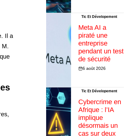
Tic Et Dévelopement
Meta AI a
piraté une
. Il a
entreprise
, M.
pendant un test
ique
de sécurité
6 août 2026
les
Tic Et Dévelopement
Cybercrime en
Afrique : l’IA
res,
implique
désormais un
cas sur deux