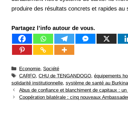
produire des résultats concrets et rapides au 
Partagez l’info autour de vous.
Catégories
Economie
,
Société
Étiquettes
CARFO
,
CHU de TENGANDOGO
,
équipements hos
solidarité institutionnelle
,
système de santé au Burkin
Abus de confiance et blanchiment de capitaux : u
Coopération bilatérale : cinq nouveaux Ambassadeu