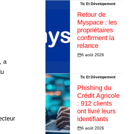
Tic Et Dévelopement
Retour de
Myspace : les
propriétaires
confirment la
relance
6 août 2026
, a
du
Tic Et Dévelopement
Phishing du
Crédit Agricole
: 912 clients
ont livré leurs
ecteur
identifiants
6 août 2026