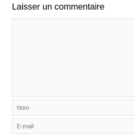
Laisser un commentaire
Commentaire
Nom
E-
mail