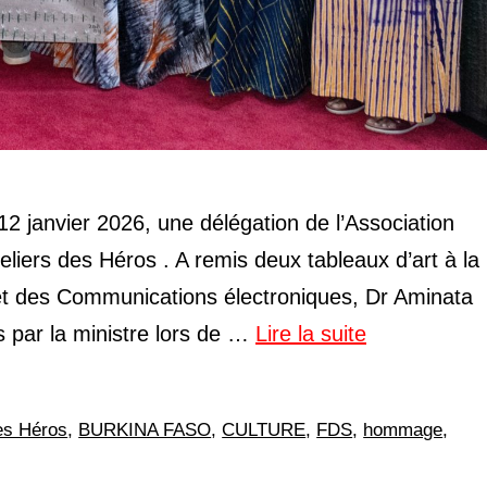
2 janvier 2026, une délégation de l’Association
liers des Héros . A remis deux tableaux d’art à la
s et des Communications électroniques, Dr Aminata
par la ministre lors de …
Lire la suite
des Héros
,
BURKINA FASO
,
CULTURE
,
FDS
,
hommage
,