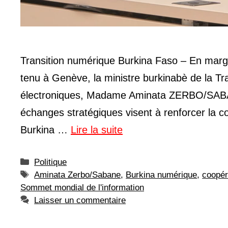
Transition numérique Burkina Faso – En marg
tenu à Genève, la ministre burkinabè de la Tr
électroniques, Madame Aminata ZERBO/SABAN
échanges stratégiques visent à renforcer la 
Burkina …
Lire la suite
Catégories
Politique
Étiquettes
Aminata Zerbo/Sabane
,
Burkina numérique
,
coopéra
Sommet mondial de l'information
Laisser un commentaire