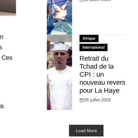
on
Afrique
s
International
. Ces
Retrait du
Tchad de la
CPI : un
nouveau revers
pour La Haye
28 juillet 2026
le
,
Load More