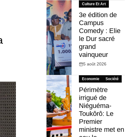
Culture Et Art
3e édition de
Campus
Comedy : Elie
a
le Dur sacré
grand
vainqueur
5 août 2026
Economie
Société
Périmètre
irrigué de
Niéguéma-
Toukôrô: Le
Premier
ministre met en