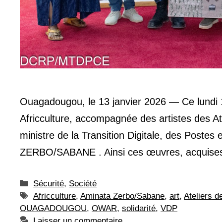
Ouagadougou, le 13 janvier 2026 — Ce lundi 1
Africculture, accompagnée des artistes des Ate
ministre de la Transition Digitale, des Poste
ZERBO/SABANE . Ainsi ces œuvres, acquises 
Catégories
Sécurité
,
Société
Étiquettes
Africculture
,
Aminata Zerbo/Sabane
,
art
,
Ateliers 
OUAGADOUGOU
,
OWAR
,
solidarité
,
VDP
Laisser un commentaire