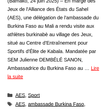
(Bamako, 24 juin 2025) – En marge des
Jeux de l’Alliance des États du Sahel
(AES), une délégation de l’ambassade du
Burkina Faso au Mali a rendu visite aux
athlètes burkinabè au village des Jeux,
situé au Centre d’Entraînement pour
Sportifs d’Élite de Kabala. Mandatée par
SEM Julienne DEMBÉLÉ SANON,
Ambassadrice du Burkina Faso au …
Lire
la suite
Catégories
AES
,
Sport
Étiquettes
AES
,
ambassade Burkina Faso
,