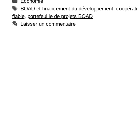
Catégories
Economie
Étiquettes
BOAD et financement du développement
,
coopérat
fiable
,
portefeuille de projets BOAD
Laisser un commentaire