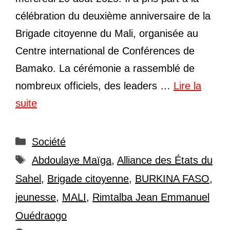
célébration du deuxième anniversaire de la
Brigade citoyenne du Mali, organisée au
Centre international de Conférences de
Bamako. La cérémonie a rassemblé de
nombreux officiels, des leaders …
Lire la
suite
Catégories
Société
Étiquettes
Abdoulaye Maïga
,
Alliance des États du
Sahel
,
Brigade citoyenne
,
BURKINA FASO
,
jeunesse
,
MALI
,
Rimtalba Jean Emmanuel
Ouédraogo