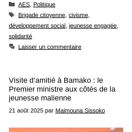
Catégories
AES
,
Politique
Étiquettes
Brigade citoyenne
,
civisme
,
développement social
,
jeunesse engagée
,
solidarité
Laisser un commentaire
Visite d’amitié à Bamako : le
Premier ministre aux côtés de la
jeunesse malienne
21 août 2025
par
Maimouna Sissoko