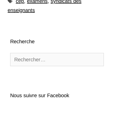
Étiquettes
cep
,
examens
,
syndicats des
enseignants
Recherche
Rechercher :
Nous suivre sur Facebook