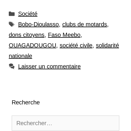
Catégories
Société
Étiquettes
Bobo-Dioulasso
,
clubs de motards
,
dons citoyens
,
Faso Meebo
,
OUAGADOUGOU
,
société civile
,
solidarité
nationale
Laisser un commentaire
Recherche
Rechercher :