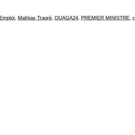
Emploi
,
Mathias Traoré
,
OUAGA24
,
PREMIER MINISTRE
,
r