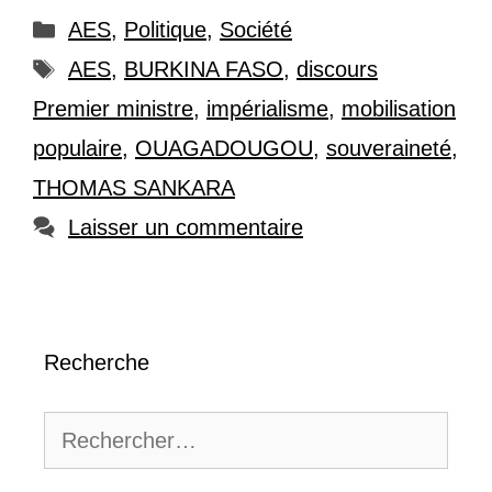
Catégories
AES
,
Politique
,
Société
Étiquettes
AES
,
BURKINA FASO
,
discours
Premier ministre
,
impérialisme
,
mobilisation
populaire
,
OUAGADOUGOU
,
souveraineté
,
THOMAS SANKARA
Laisser un commentaire
Recherche
Rechercher :