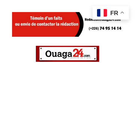
Aller
FR
au
contenu