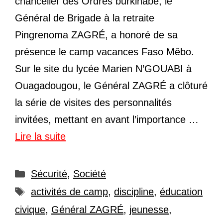
chancelier des Ordres burkinabè, le
Général de Brigade à la retraite
Pingrenoma ZAGRÉ, a honoré de sa
présence le camp vacances Faso Mêbo.
Sur le site du lycée Marien N’GOUABI à
Ouagadougou, le Général ZAGRÉ a clôturé
la série de visites des personnalités
invitées, mettant en avant l’importance …
Lire la suite
Catégories
Sécurité
,
Société
Étiquettes
activités de camp
,
discipline
,
éducation
civique
,
Général ZAGRÉ
,
jeunesse
,