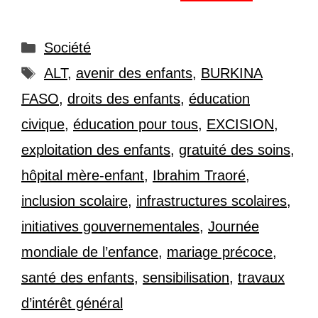
Catégories
Société
Étiquettes
ALT
,
avenir des enfants
,
BURKINA
FASO
,
droits des enfants
,
éducation
civique
,
éducation pour tous
,
EXCISION
,
exploitation des enfants
,
gratuité des soins
,
hôpital mère-enfant
,
Ibrahim Traoré
,
inclusion scolaire
,
infrastructures scolaires
,
initiatives gouvernementales
,
Journée
mondiale de l’enfance
,
mariage précoce
,
santé des enfants
,
sensibilisation
,
travaux
d’intérêt général