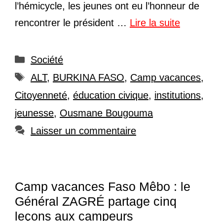
l’hémicycle, les jeunes ont eu l’honneur de
rencontrer le président …
Lire la suite
Catégories
Société
Étiquettes
ALT
,
BURKINA FASO
,
Camp vacances
,
Citoyenneté
,
éducation civique
,
institutions
,
jeunesse
,
Ousmane Bougouma
Laisser un commentaire
Camp vacances Faso Mêbo : le
Général ZAGRÉ partage cinq
leçons aux campeurs