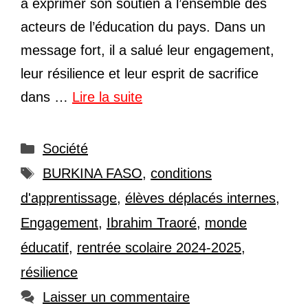
à exprimer son soutien à l’ensemble des
acteurs de l’éducation du pays. Dans un
message fort, il a salué leur engagement,
leur résilience et leur esprit de sacrifice
dans …
Lire la suite
Catégories
Société
Étiquettes
BURKINA FASO
,
conditions
d'apprentissage
,
élèves déplacés internes
,
Engagement
,
Ibrahim Traoré
,
monde
éducatif
,
rentrée scolaire 2024-2025
,
résilience
Laisser un commentaire