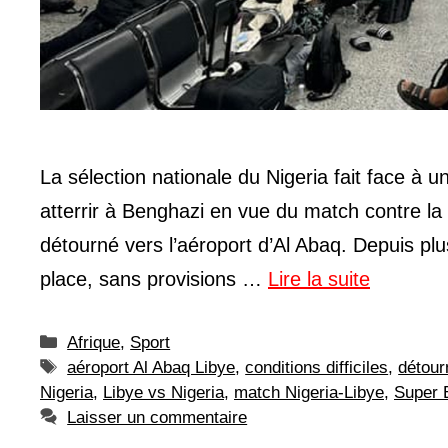
La sélection nationale du Nigeria fait face à u
atterrir à Benghazi en vue du match contre la
détourné vers l’aéroport d’Al Abaq. Depuis pl
place, sans provisions …
Lire la suite
Catégories
Afrique
,
Sport
Étiquettes
aéroport Al Abaq Libye
,
conditions difficiles
,
détour
Nigeria
,
Libye vs Nigeria
,
match Nigeria-Libye
,
Super 
Laisser un commentaire