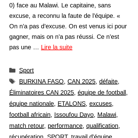
0) face au Malawi. Le capitaine, sans
excuse, a reconnu la faute de l’équipe. «
On n’a pas d’excuse. On est venus ici pour
gagner, mais on n’a pas réussi. Ce n’est
pas une …
Lire la suite
Catégories
Sport
Étiquettes
BURKINA FASO
,
CAN 2025
,
défaite
,
Éliminatoires CAN 2025
,
équipe de football
,
équipe nationale
,
ETALONS
,
excuses
,
football africain
,
Issoufou Dayo
,
Malawi
,
match retour
,
performance
,
qualification
,
récupération
,
SPORT
,
travail d'équipe