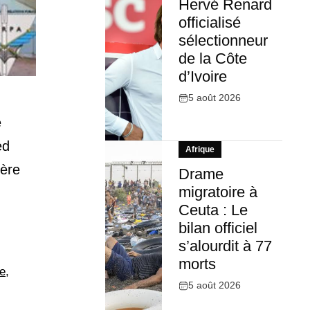
Hervé Renard
officialisé
sélectionneur
de la Côte
d’Ivoire
5 août 2026
e
ed
Afrique
ière
Drame
migratoire à
Ceuta : Le
bilan officiel
s’alourdit à 77
morts
me
,
5 août 2026