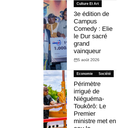
Culture Et Art
3e édition de
Campus
Comedy : Elie
le Dur sacré
grand
vainqueur
5 août 2026
Economie
Société
Périmètre
irrigué de
Niéguéma-
Toukôrô: Le
Premier
ministre met en