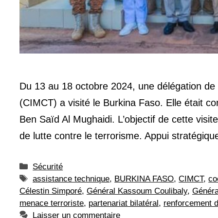
Du 13 au 18 octobre 2024, une délégation de la
(CIMCT) a visité le Burkina Faso. Elle était
Ben Saïd Al Mughaidi. L’objectif de cette visit
de lutte contre le terrorisme. Appui stratégi
Catégories
Sécurité
Étiquettes
assistance technique
,
BURKINA FASO
,
CIMCT
,
co
Célestin Simporé
,
Général Kassoum Coulibaly
,
Généra
menace terroriste
,
partenariat bilatéral
,
renforcement d
Laisser un commentaire