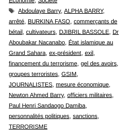
Economie
,
Société
Étiquettes
Abdoulaye Barry
,
ALPHA BARRY
,
arrêté
,
BURKINA FASO
,
commerçants de
bétail
,
cultivateurs
,
DJIBRIL BASSOLE
,
Dr
Aboubakar Nacanabo
,
État islamique au
Grand Sahara
,
ex-président
,
exil
,
financement du terrorisme
,
gel des avoirs
,
groupes terroristes
,
GSIM
,
JOURNALISTES
,
mesure économique
,
Newton Ahmed Barry
,
officiers militaires
,
Paul Henri Sandaogo Damiba
,
personnalités politiques
,
sanctions
,
TERRORISME