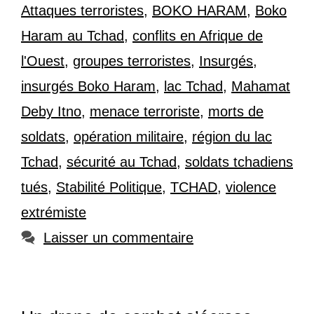
Attaques terroristes
,
BOKO HARAM
,
Boko
Haram au Tchad
,
conflits en Afrique de
l'Ouest
,
groupes terroristes
,
Insurgés
,
insurgés Boko Haram
,
lac Tchad
,
Mahamat
Deby Itno
,
menace terroriste
,
morts de
soldats
,
opération militaire
,
région du lac
Tchad
,
sécurité au Tchad
,
soldats tchadiens
tués
,
Stabilité Politique
,
TCHAD
,
violence
extrémiste
Laisser un commentaire