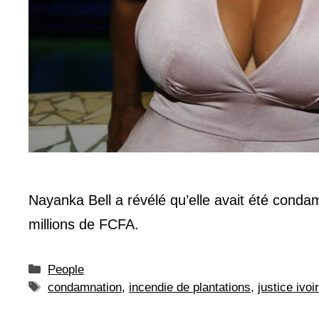
Nayanka Bell a révélé qu’elle avait été conda
millions de FCFA.
Catégories
People
Étiquettes
condamnation
,
incendie de plantations
,
justice ivoi