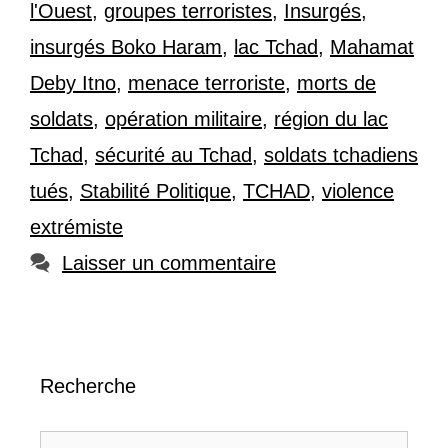
l'Ouest
,
groupes terroristes
,
Insurgés
,
insurgés Boko Haram
,
lac Tchad
,
Mahamat
Deby Itno
,
menace terroriste
,
morts de
soldats
,
opération militaire
,
région du lac
Tchad
,
sécurité au Tchad
,
soldats tchadiens
tués
,
Stabilité Politique
,
TCHAD
,
violence
extrémiste
Laisser un commentaire
Recherche
Rechercher :