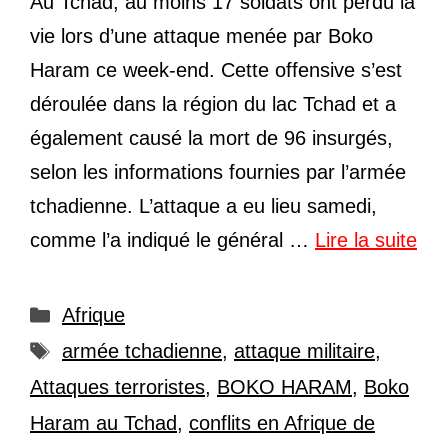
Au Tchad, au moins 17 soldats ont perdu la
vie lors d’une attaque menée par Boko
Haram ce week-end. Cette offensive s’est
déroulée dans la région du lac Tchad et a
également causé la mort de 96 insurgés,
selon les informations fournies par l’armée
tchadienne. L’attaque a eu lieu samedi,
comme l’a indiqué le général …
Lire la suite
Catégories
Afrique
Étiquettes
armée tchadienne
,
attaque militaire
,
Attaques terroristes
,
BOKO HARAM
,
Boko
Haram au Tchad
,
conflits en Afrique de