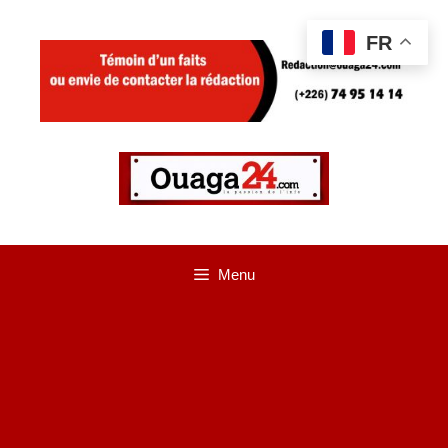
Aller
FR
au
contenu
Menu