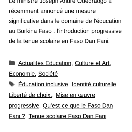
Le ministre Joseph André Ouédraogo a
récemment annoncé une mesure
significative dans le domaine de l’éducation
au Burkina Faso : l’introduction progressive
de la tenue scolaire en Faso Dan Fani.
Catégories
Actualités Education
,
Culture et Art
,
Economie
,
Société
Étiquettes
Éducation inclusive
,
Identité culturelle
,
Liberté de choix.
,
Mise en œuvre
progressive
,
Qu'est-ce que le Faso Dan
Fani ?
,
Tenue scolaire Faso Dan Fani