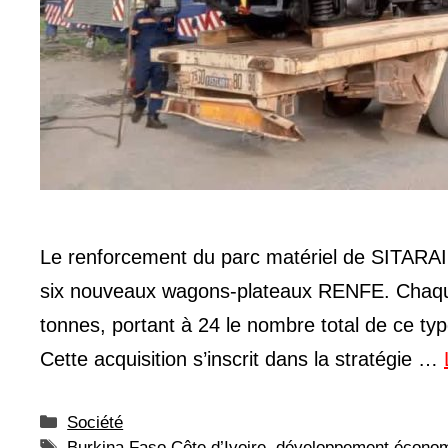
Le renforcement du parc matériel de SITARAIL
six nouveaux wagons-plateaux RENFE. Chaque
tonnes, portant à 24 le nombre total de ce typ
Cette acquisition s’inscrit dans la stratégie …
Catégories
Société
Étiquettes
Burkina Faso Côte d’Ivoire
,
développement écono