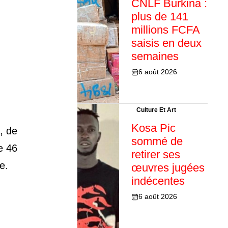
CNLF Burkina :
plus de 141
millions FCFA
saisis en deux
semaines
6 août 2026
Culture Et Art
Kosa Pic
, de
sommé de
e 46
retirer ses
e.
œuvres jugées
indécentes
6 août 2026