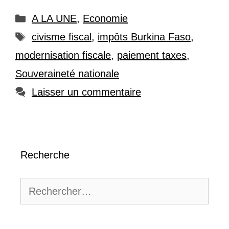
Catégories
A LA UNE
,
Economie
Étiquettes
civisme fiscal
,
impôts Burkina Faso
,
modernisation fiscale
,
paiement taxes
,
Souveraineté nationale
Laisser un commentaire
Recherche
Rechercher :