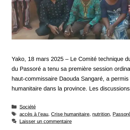
Yako, 18 mars 2025 – Le Comité technique du 
du Passoré a tenu sa première session ordinai
haut-commissaire Daouda Sangaré, a permis d’an
humanitaire dans la province. Les discussio
Catégories
Société
Étiquettes
accès à l’eau
,
Crise humanitaire
,
nutrition
,
Passor
Laisser un commentaire