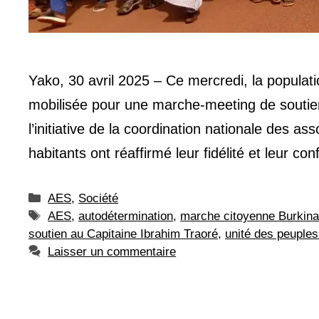
Yako, 30 avril 2025 – Ce mercredi, la populat
mobilisée pour une marche-meeting de soutien
l’initiative de la coordination nationale des as
habitants ont réaffirmé leur fidélité et leur c
Catégories
AES
,
Société
Étiquettes
AES
,
autodétermination
,
marche citoyenne Burkin
soutien au Capitaine Ibrahim Traoré
,
unité des peuples
Laisser un commentaire