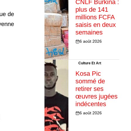
CNLF Burkina :
plus de 141
nue de
millions FCFA
oyenne
saisis en deux
semaines
6 août 2026
Culture Et Art
Kosa Pic
sommé de
retirer ses
œuvres jugées
indécentes
u
6 août 2026