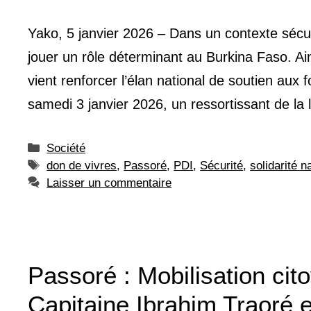
Yako, 5 janvier 2026 – Dans un contexte sécur
jouer un rôle déterminant au Burkina Faso. Ain
vient renforcer l’élan national de soutien aux
samedi 3 janvier 2026, un ressortissant de la 
Catégories
Société
Étiquettes
don de vivres
,
Passoré
,
PDI
,
Sécurité
,
solidarité n
Laisser un commentaire
Passoré : Mobilisation ci
Capitaine Ibrahim Traoré e