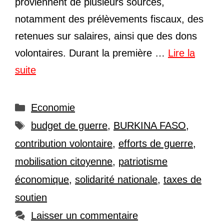
proviennent de plusieurs sources,
notamment des prélèvements fiscaux, des
retenues sur salaires, ainsi que des dons
volontaires. Durant la première …
Lire la
suite
Catégories
Economie
Étiquettes
budget de guerre
,
BURKINA FASO
,
contribution volontaire
,
efforts de guerre
,
mobilisation citoyenne
,
patriotisme
économique
,
solidarité nationale
,
taxes de
soutien
Laisser un commentaire