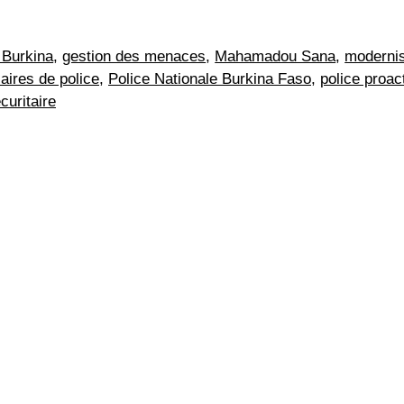
 Burkina
,
gestion des menaces
,
Mahamadou Sana
,
modernis
ires de police
,
Police Nationale Burkina Faso
,
police proac
curitaire