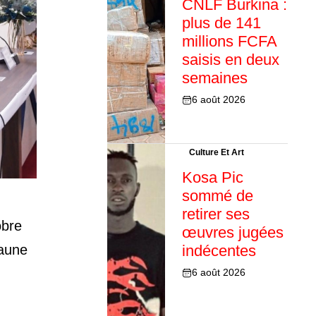
CNLF Burkina :
plus de 141
millions FCFA
saisis en deux
semaines
6 août 2026
Culture Et Art
Kosa Pic
sommé de
retirer ses
obre
œuvres jugées
’aune
indécentes
6 août 2026