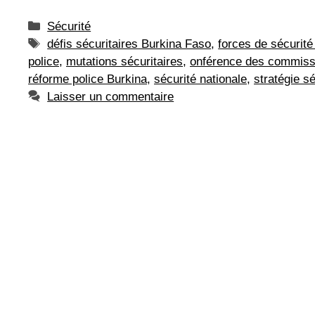
Catégories
Sécurité
Étiquettes
défis sécuritaires Burkina Faso
,
forces de sécurité
police
,
mutations sécuritaires
,
onférence des commissa
réforme police Burkina
,
sécurité nationale
,
stratégie sé
Laisser un commentaire