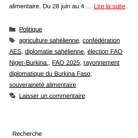
alimentaire. Du 28 juin au 4 …
Lire la suite
Catégories
Politique
Étiquettes
agriculture sahélienne
,
confédération
AES
,
diplomatie sahélienne
,
élection FAO
Niger-Burkina.
,
FAO 2025
,
rayonnement
diplomatique du Burkina Faso
,
souveraineté alimentaire
Laisser un commentaire
Recherche