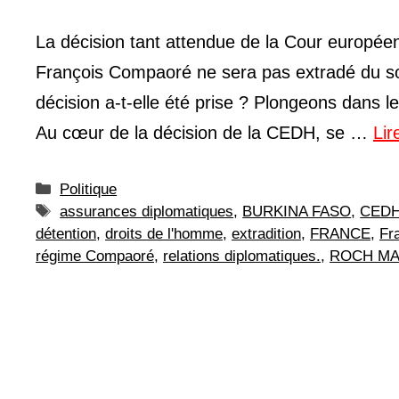
La décision tant attendue de la Cour europée
François Compaoré ne sera pas extradé du sol
décision a-t-elle été prise ? Plongeons dans 
Au cœur de la décision de la CEDH, se …
Lir
Catégories
Politique
Étiquettes
assurances diplomatiques
,
BURKINA FASO
,
CED
détention
,
droits de l'homme
,
extradition
,
FRANCE
,
Fr
régime Compaoré
,
relations diplomatiques.
,
ROCH MA