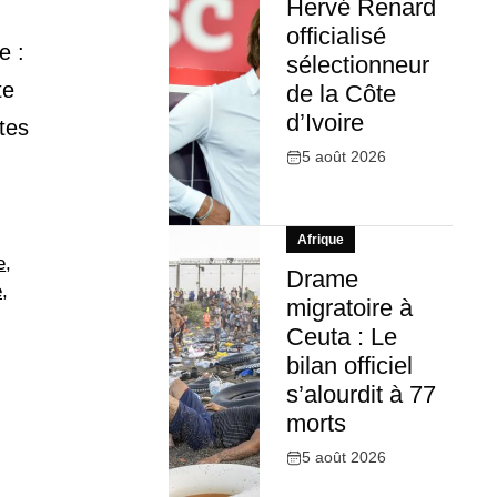
Hervé Renard
officialisé
e :
sélectionneur
te
de la Côte
d’Ivoire
tes
5 août 2026
Afrique
e
,
Drame
e
,
migratoire à
Ceuta : Le
bilan officiel
s’alourdit à 77
morts
5 août 2026