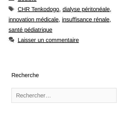
Étiquettes
CHR Tenkodogo
,
dialyse péritonéale
,
innovation médicale
,
insuffisance rénale
,
santé pédiatrique
Laisser un commentaire
Recherche
Rechercher :