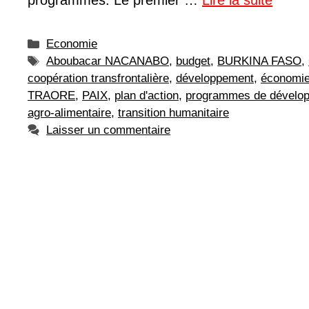
programmes. Le premier …
Lire la suite
Catégories
Economie
Étiquettes
Aboubacar NACANABO
,
budget
,
BURKINA FASO
,
coopération transfrontalière
,
développement
,
économie
TRAORE
,
PAIX
,
plan d'action
,
programmes de dévelo
agro-alimentaire
,
transition humanitaire
Laisser un commentaire