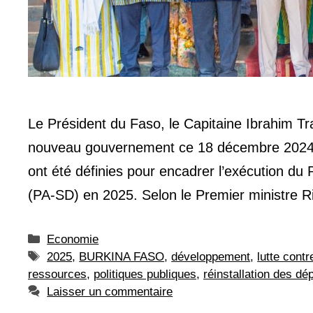
Le Président du Faso, le Capitaine Ibrahim Tra
nouveau gouvernement ce 18 décembre 2024. L
ont été définies pour encadrer l’exécution du 
(PA-SD) en 2025. Selon le Premier ministr
Catégories
Economie
Étiquettes
2025
,
BURKINA FASO
,
développement
,
lutte contr
ressources
,
politiques publiques
,
réinstallation des dé
Laisser un commentaire