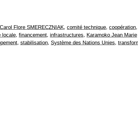
Carol Flore SMERECZNIAK
,
comité technique
,
coopération
,
 locale
,
financement
,
infrastructures
,
Karamoko Jean Marie
ppement
,
stabilisation
,
Système des Nations Unies
,
transfor