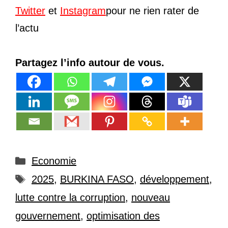
Twitter
et
Instagram
pour ne rien rater de
l’actu
Partagez l’info autour de vous.
Catégories
Economie
Étiquettes
2025
,
BURKINA FASO
,
développement
,
lutte contre la corruption
,
nouveau
gouvernement
,
optimisation des