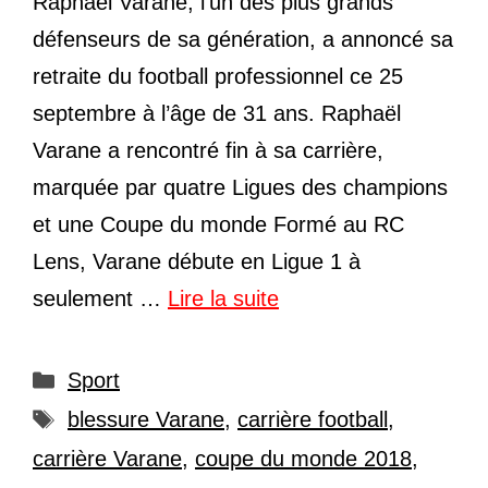
Raphaël Varane, l’un des plus grands
défenseurs de sa génération, a annoncé sa
retraite du football professionnel ce 25
septembre à l’âge de 31 ans. Raphaël
Varane a rencontré fin à sa carrière,
marquée par quatre Ligues des champions
et une Coupe du monde Formé au RC
Lens, Varane débute en Ligue 1 à
seulement …
Lire la suite
Catégories
Sport
Étiquettes
blessure Varane
,
carrière football
,
carrière Varane
,
coupe du monde 2018
,