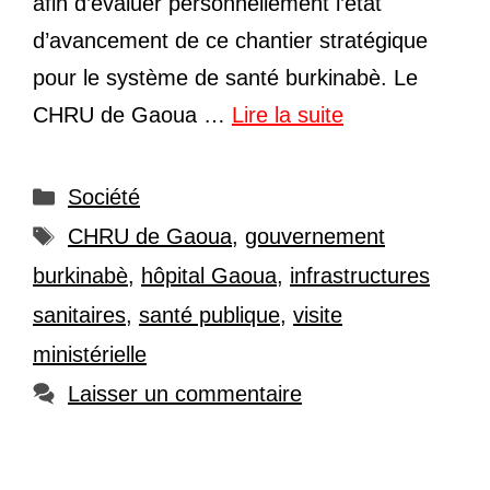
afin d’évaluer personnellement l’état
d’avancement de ce chantier stratégique
pour le système de santé burkinabè. Le
CHRU de Gaoua …
Lire la suite
Catégories
Société
Étiquettes
CHRU de Gaoua
,
gouvernement
burkinabè
,
hôpital Gaoua
,
infrastructures
sanitaires
,
santé publique
,
visite
ministérielle
Laisser un commentaire