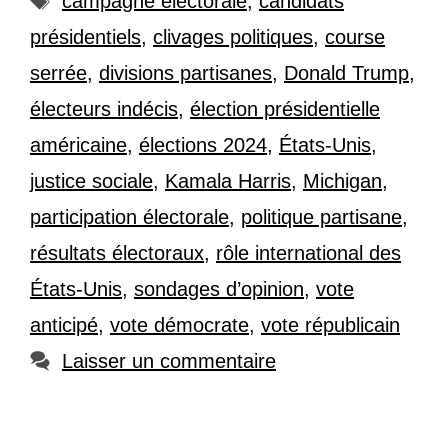
campagne électorale
,
candidats
présidentiels
,
clivages politiques
,
course
serrée
,
divisions partisanes
,
Donald Trump
,
électeurs indécis
,
élection présidentielle
américaine
,
élections 2024
,
États-Unis
,
justice sociale
,
Kamala Harris
,
Michigan
,
participation électorale
,
politique partisane
,
résultats électoraux
,
rôle international des
États-Unis
,
sondages d’opinion
,
vote
anticipé
,
vote démocrate
,
vote républicain
Laisser un commentaire