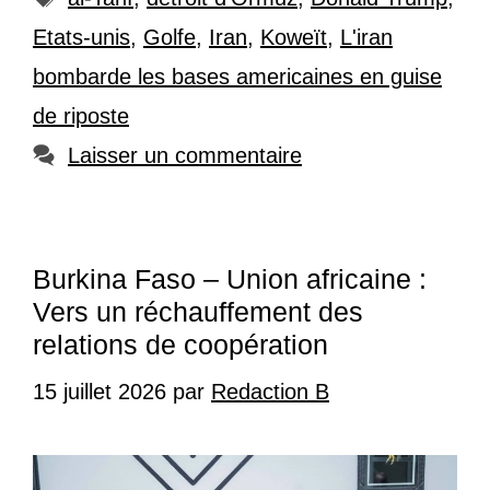
Etats-unis
,
Golfe
,
Iran
,
Koweït
,
L'iran
bombarde les bases americaines en guise
de riposte
Laisser un commentaire
Burkina Faso – Union africaine :
Vers un réchauffement des
relations de coopération
15 juillet 2026
par
Redaction B