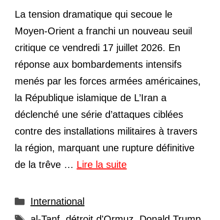
La tension dramatique qui secoue le
Moyen-Orient a franchi un nouveau seuil
critique ce vendredi 17 juillet 2026. En
réponse aux bombardements intensifs
menés par les forces armées américaines,
la République islamique de L’Iran a
déclenché une série d’attaques ciblées
contre des installations militaires à travers
la région, marquant une rupture définitive
de la trêve …
Lire la suite
Catégories
International
Étiquettes
al-Tanf
,
détroit d'Ormuz
,
Donald Trump
,