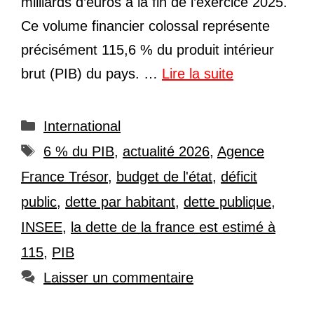
milliards d’euros à la fin de l’exercice 2025.
Ce volume financier colossal représente
précisément 115,6 % du produit intérieur
brut (PIB) du pays. …
Lire la suite
Catégories
International
Étiquettes
6 % du PIB
,
actualité 2026
,
Agence
France Trésor
,
budget de l'état
,
déficit
public
,
dette par habitant
,
dette publique
,
INSEE
,
la dette de la france est estimé à
115
,
PIB
Laisser un commentaire