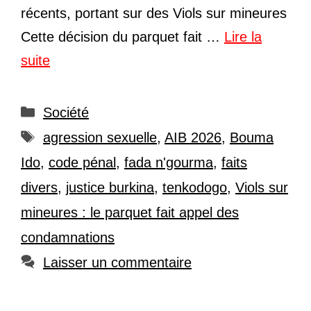
récents, portant sur des Viols sur mineures
Cette décision du parquet fait …
Lire la
suite
Catégories
Société
Étiquettes
agression sexuelle
,
AIB 2026
,
Bouma
Ido
,
code pénal
,
fada n'gourma
,
faits
divers
,
justice burkina
,
tenkodogo
,
Viols sur
mineures : le parquet fait appel des
condamnations
Laisser un commentaire