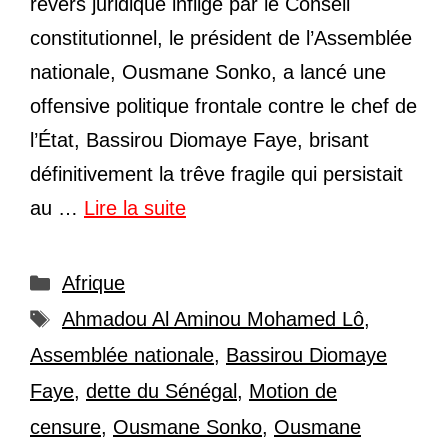
revers juridique infligé par le Conseil
constitutionnel, le président de l’Assemblée
nationale, Ousmane Sonko, a lancé une
offensive politique frontale contre le chef de
l’État, Bassirou Diomaye Faye, brisant
définitivement la trêve fragile qui persistait
au …
Lire la suite
Catégories
Afrique
Étiquettes
Ahmadou Al Aminou Mohamed Lô
,
Assemblée nationale
,
Bassirou Diomaye
Faye
,
dette du Sénégal
,
Motion de
censure
,
Ousmane Sonko
,
Ousmane