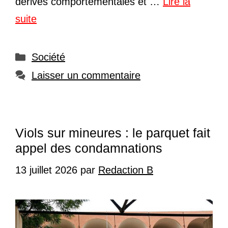
dérives comportementales et …
Lire la
suite
Catégories
Société
Laisser un commentaire
Viols sur mineures : le parquet fait
appel des condamnations
13 juillet 2026
par
Redaction B