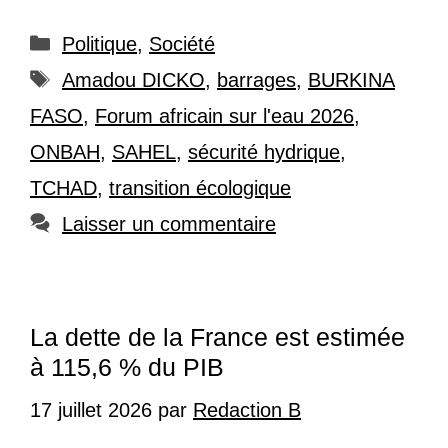
Catégories
Politique
,
Société
Étiquettes
Amadou DICKO
,
barrages
,
BURKINA
FASO
,
Forum africain sur l'eau 2026
,
ONBAH
,
SAHEL
,
sécurité hydrique
,
TCHAD
,
transition écologique
Laisser un commentaire
La dette de la France est estimée
à 115,6 % du PIB
17 juillet 2026
par
Redaction B