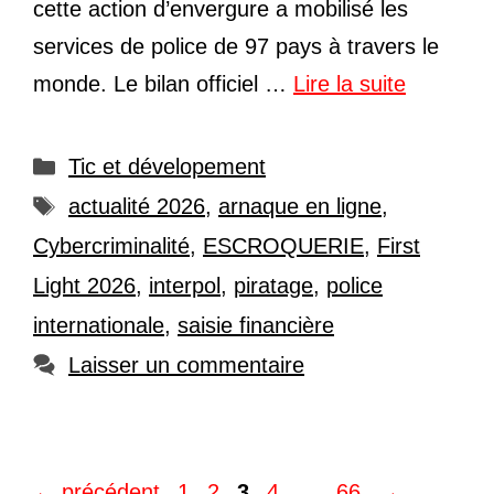
cette action d’envergure a mobilisé les
services de police de 97 pays à travers le
monde. Le bilan officiel …
Lire la suite
Catégories
Tic et dévelopement
Étiquettes
actualité 2026
,
arnaque en ligne
,
Cybercriminalité
,
ESCROQUERIE
,
First
Light 2026
,
interpol
,
piratage
,
police
internationale
,
saisie financière
Laisser un commentaire
Page
Page
Page
Page
Page
←
précédent
1
2
3
4
…
66
→