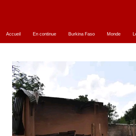
Accueil
En continue
Burkina Faso
Monde
L