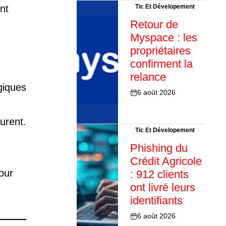
nt
Tic Et Dévelopement
Retour de
Myspace : les
propriétaires
confirment la
relance
giques
6 août 2026
urent.
Tic Et Dévelopement
Phishing du
Crédit Agricole
pour
: 912 clients
ont livré leurs
identifiants
6 août 2026