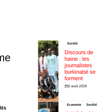
Société
Discours de
ime
haine : les
journalistes
burkinabè se
forment
6 août 2026
Economie
Société
âts