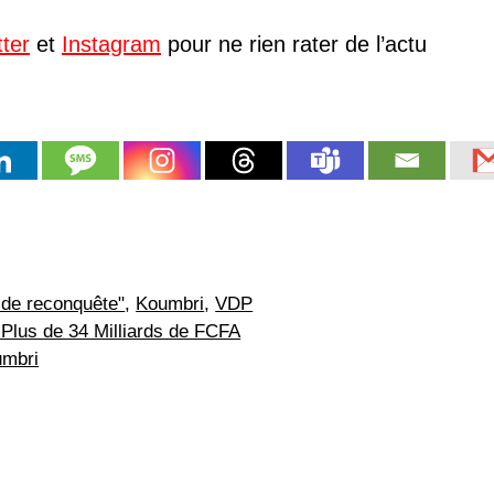
tter
et
Instagram
pour ne rien rater de l’actu
 de reconquête"
,
Koumbri
,
VDP
 Plus de 34 Milliards de FCFA
umbri