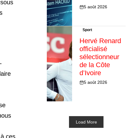
 sous
5 août 2026
s
Sport
Hervé Renard
officialisé
sélectionneur
-
de la Côte
d’Ivoire
aire
5 août 2026
 se
nous
Load More
 à ces