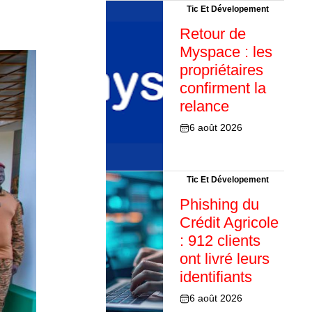
Tic Et Dévelopement
Retour de
Myspace : les
propriétaires
confirment la
relance
6 août 2026
Tic Et Dévelopement
Phishing du
Crédit Agricole
: 912 clients
ont livré leurs
identifiants
6 août 2026