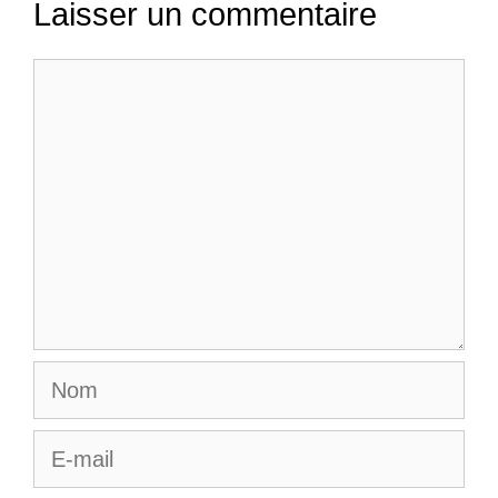
Laisser un commentaire
Commentaire
Nom
E-
mail