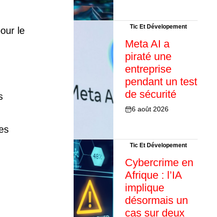
Tic Et Dévelopement
our le
Meta AI a
piraté une
entreprise
pendant un test
de sécurité
s
6 août 2026
des
Tic Et Dévelopement
Cybercrime en
Afrique : l’IA
implique
désormais un
cas sur deux