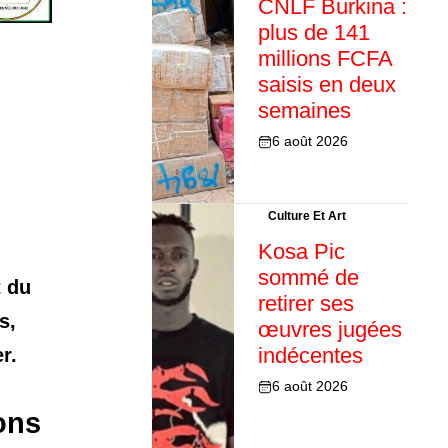
CNLF Burkina :
plus de 141
millions FCFA
saisis en deux
semaines
6 août 2026
Culture Et Art
Kosa Pic
sommé de
t du
retirer ses
s,
œuvres jugées
indécentes
r.
6 août 2026
ons