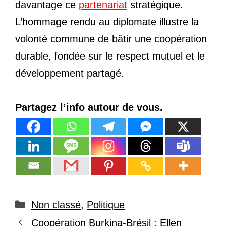
davantage ce
partenariat
stratégique.
L’hommage rendu au diplomate illustre la
volonté commune de bâtir une coopération
durable, fondée sur le respect mutuel et le
développement partagé.
Partagez l’info autour de vous.
Catégories
Non classé
,
Politique
Coopération Burkina-Brésil : Ellen