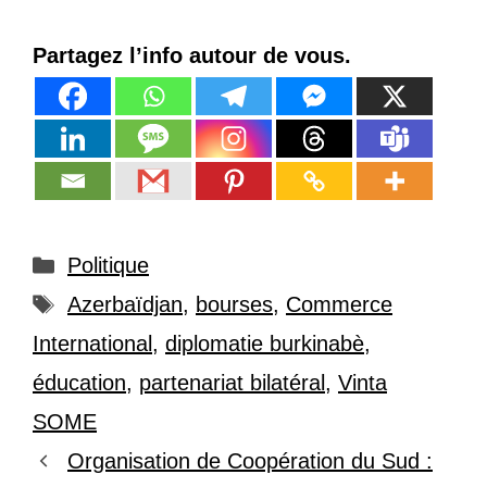
Partagez l’info autour de vous.
Catégories
Politique
Étiquettes
Azerbaïdjan
,
bourses
,
Commerce
International
,
diplomatie burkinabè
,
éducation
,
partenariat bilatéral
,
Vinta
SOME
Organisation de Coopération du Sud :