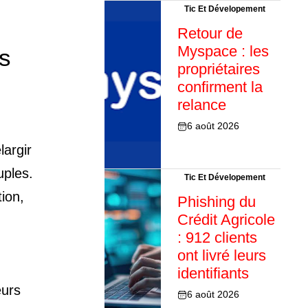
Tic Et Dévelopement
Retour de
Myspace : les
es
propriétaires
confirment la
relance
6 août 2026
largir
uples.
Tic Et Dévelopement
tion,
Phishing du
Crédit Agricole
: 912 clients
ont livré leurs
identifiants
eurs
6 août 2026