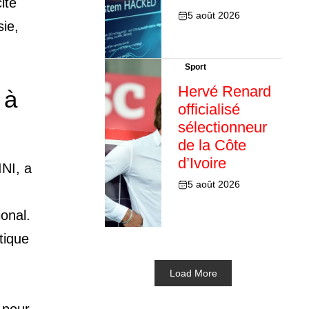
ité
5 août 2026
sie,
Sport
Hervé Renard
 à
officialisé
sélectionneur
de la Côte
d’Ivoire
INI, a
5 août 2026
onal.
itique
Load More
 pour